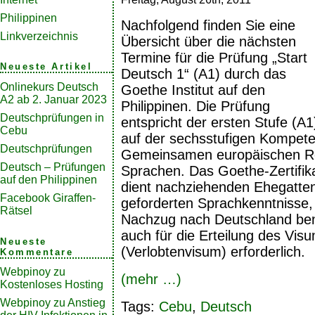
Philippinen
Nachfolgend finden Sie eine
Linkverzeichnis
Übersicht über die nächsten
Termine für die Prüfung „Start
Neueste Artikel
Deutsch 1“ (A1) durch das
Onlinekurs Deutsch
Goethe Institut auf den
A2 ab 2. Januar 2023
Philippinen. Die Prüfung
Deutschprüfungen in
entspricht der ersten Stufe (A1
Cebu
auf der sechsstufigen Kompet
Deutschprüfungen
Gemeinsamen europäischen R
Deutsch – Prüfungen
Sprachen. Das Goethe-Zertifika
auf den Philippinen
dient nachziehenden Ehegatten
Facebook Giraffen-
geforderten Sprachkenntnisse, 
Rätsel
Nachzug nach Deutschland benöt
auch für die Erteilung des Vis
Neueste
(Verlobtenvisum) erforderlich.
Kommentare
Webpinoy
zu
(mehr …)
Kostenloses Hosting
Webpinoy
zu
Anstieg
Tags:
Cebu
,
Deutsch