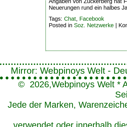
Angaben von Zuckerberg hat 
Neuerungen rund ein halbes Ja
Tags:
Chat
,
Facebook
Posted in
Soz. Netzwerke
|
Kom
Mirror: Webpinoys Welt - Deut
© 2026,
Webpinoys Welt
*
A
Se
Jede der Marken, Warenzeichen
verwendet oder innerhalb die