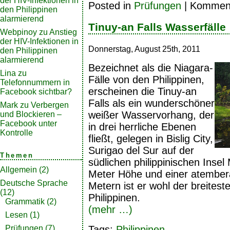
der HIV-Infektionen in
Posted in
Prüfungen
|
Kommenta
den Philippinen
alarmierend
Tinuy-an Falls Wasserfälle
Webpinoy
zu
Anstieg
der HIV-Infektionen in
Donnerstag, August 25th, 2011
den Philippinen
alarmierend
Bezeichnet als die Niagara-
Lina
zu
Fälle von den Philippinen,
Telefonnummern in
erscheinen die Tinuy-an
Facebook sichtbar?
Falls als ein wunderschöner
Mark
zu
Verbergen
weißer Wasservorhang, der
und Blockieren –
Facebook unter
in drei herrliche Ebenen
Kontrolle
fließt, gelegen in Bislig City,
Surigao del Sur auf der
Themen
südlichen philippinischen Inse
Allgemein
(2)
Meter Höhe und einer atembe
Deutsche Sprache
Metern ist er wohl der breitest
(12)
Philippinen.
Grammatik
(2)
(mehr …)
Lesen
(1)
Tags:
Philippinen
Prüfungen
(7)