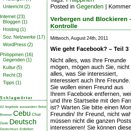
Posted in
Gegenden
|
Komment
Unterricht
(2)
Internet
(23)
Verbergen und Blockieren 
Bloggen
(1)
Kontrolle
Hosting
(1)
Soz. Netzwerke
(17)
Mittwoch, August 24th, 2011
WordPress
(2)
Wie geht Facebook? – Teil 3
Philippinen
(16)
Nicht alles, was Ihre Freunde
Gegenden
(1)
mögen, mögen auch Sie, nicht
Kultur
(5)
alles, was Sie interessiert,
Recht
(3)
interessiert auch Ihre Freunde.
Tipps
(1)
Sie wollen einen Freund aus
Ihrem Facebook entfernen, weil 
Schlagwörter
und Ihre Startseite mit den Far
ist? Warten Sie bitte einen Mo
A2
Angebote
auswandern
Bohol
Cebu
Freundin/ Ihr Freund, nicht wa
Chat
Browser
Deutsch
müssen nicht die ganzen Posts 
Deals
interessieren! Sie können dies
Deutschkurs
Erdbeben