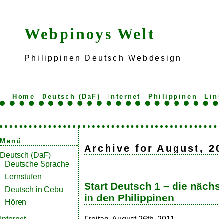
Webpinoys Welt
Philippinen Deutsch Webdesign
Home
Deutsch (DaF)
Internet
Philippinen
Lin
Menü
Archive for August, 2
Deutsch (DaF)
Deutsche Sprache
Lernstufen
Start Deutsch 1 – die näch
Deutsch in Cebu
in den Philippinen
Hören
Freitag, August 26th, 2011
Internet