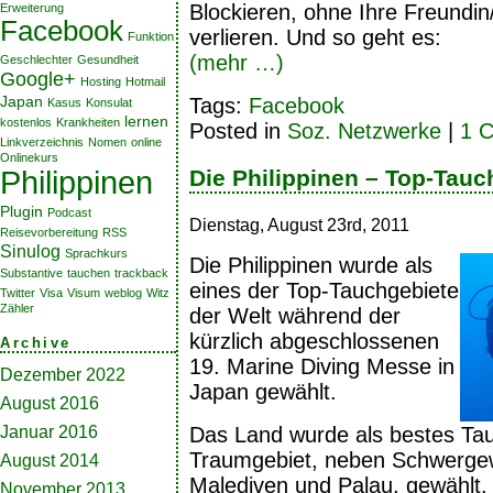
Blockieren, ohne Ihre Freundin
Erweiterung
Facebook
verlieren. Und so geht es:
Funktion
(mehr …)
Geschlechter
Gesundheit
Google+
Hosting
Hotmail
Japan
Tags:
Facebook
Kasus
Konsulat
lernen
kostenlos
Krankheiten
Posted in
Soz. Netzwerke
|
1 
Linkverzeichnis
Nomen
online
Onlinekurs
Philippinen
Die Philippinen – Top-Tauc
Plugin
Podcast
Dienstag, August 23rd, 2011
Reisevorbereitung
RSS
Sinulog
Sprachkurs
Die Philippinen wurde als
Substantive
tauchen
trackback
eines der Top-Tauchgebiete
Twitter
Visa
Visum
weblog
Witz
Zähler
der Welt während der
kürzlich abgeschlossenen
Archive
19. Marine Diving Messe in
Dezember 2022
Japan gewählt.
August 2016
Das Land wurde als bestes Ta
Januar 2016
Traumgebiet, neben Schwergew
August 2014
Malediven und Palau, gewählt, 
November 2013