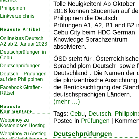
Tolle Neuigkeiten! Ab Oktober
Philippinen
2016 können Studenten auf de
Linkverzeichnis
Philippinen die Deutsch
Prüfungen A1, A2, B1 and B2 i
Neueste Artikel
Cebu City beim HDC German
Onlinekurs Deutsch
Knowledge Sprachzentrum
A2 ab 2. Januar 2023
absolvieren.
Deutschprüfungen in
Cebu
ÖSD steht für „Österreichische
Sprachdiplom Deutsch“ sowie f
Deutschprüfungen
Deutschland“. Die Namen der d
Deutsch – Prüfungen
die plurizentrische Ausrichtung
auf den Philippinen
die Berücksichtigung der Stand
Facebook Giraffen-
Rätsel
deutschsprachigen Ländern.
(mehr …)
Neueste
Kommentare
Tags:
Cebu
,
Deutsch
,
Philippin
Posted in
Prüfungen
|
Kommenta
Webpinoy
zu
Kostenloses Hosting
Deutschprüfungen
Webpinoy
zu
Anstieg