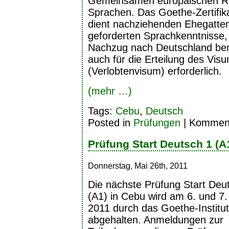
Gemeinsamen europäischen R
Sprachen. Das Goethe-Zertifika
dient nachziehenden Ehegatten
geforderten Sprachkenntnisse, 
Nachzug nach Deutschland benöt
auch für die Erteilung des Vis
(Verlobtenvisum) erforderlich.
(mehr …)
Tags:
Cebu
,
Deutsch
Posted in
Prüfungen
|
Kommenta
Prüfung Start Deutsch 1 (A
Donnerstag, Mai 26th, 2011
Die nächste Prüfung Start Deu
(A1) in Cebu wird am 6. und 7.
2011 durch das Goethe-Institut
abgehalten. Anmeldungen zur