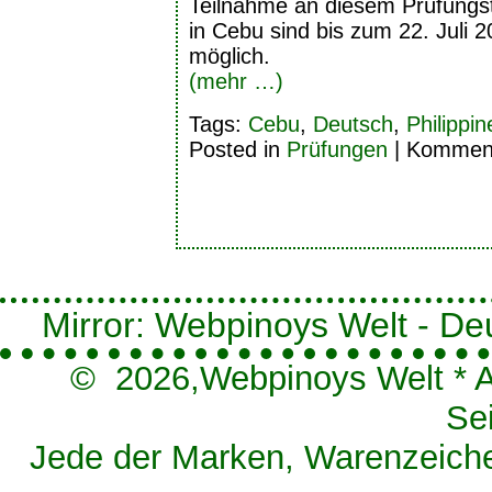
Teilnahme an diesem Prüfungs
in Cebu sind bis zum 22. Juli 
möglich.
(mehr …)
Tags:
Cebu
,
Deutsch
,
Philippin
Posted in
Prüfungen
|
Kommenta
Mirror: Webpinoys Welt - Deut
© 2026,
Webpinoys Welt
*
A
Se
Jede der Marken, Warenzeichen