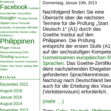
Erweiterung
Donnerstag, Januar 10th, 2013
Facebook
Funktion
Nachfolgend finden Sie eine
Geschlechter
Gesundheit
Übersicht über die nächsten
Google+
Hosting
Hotmail
Termine für die Prüfung „Start
Japan
Kasus
Konsulat
lernen
kostenlos
Krankheiten
Deutsch 1“ (A1) durch das
Linkverzeichnis
Nomen
online
Goethe Institut auf den
Onlinekurs
Philippinen
Philippinen. Die Prüfung
entspricht der ersten Stufe (A1
Plugin
Podcast
auf der sechsstufigen Kompet
Reisevorbereitung
RSS
Sinulog
Gemeinsamen europäischen R
Sprachkurs
Substantive
tauchen
trackback
Sprachen
. Das Goethe-Zertifik
Twitter
Visa
Visum
weblog
Witz
dient nachziehenden Ehegatten
Zähler
geforderten Sprachkenntnisse, 
Archive
Nachzug nach Deutschland benöt
Dezember 2022
auch für die Erteilung des Vis
August 2016
(Verlobtenvisum) erforderlich.
Januar 2016
(mehr …)
August 2014
November 2013
Tags:
Cebu
,
Deutsch
,
Philippin