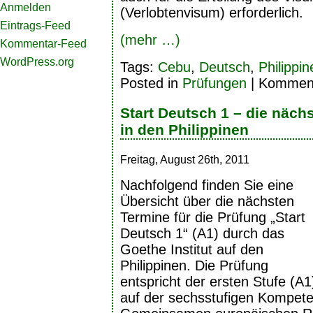
Anmelden
(Verlobtenvisum) erforderlich.
Eintrags-Feed
(mehr …)
Kommentar-Feed
WordPress.org
Tags:
Cebu
,
Deutsch
,
Philippin
Posted in
Prüfungen
|
Kommenta
Start Deutsch 1 – die näch
in den Philippinen
Freitag, August 26th, 2011
Nachfolgend finden Sie eine
Übersicht über die nächsten
Termine für die Prüfung „Start
Deutsch 1“ (A1) durch das
Goethe Institut auf den
Philippinen. Die Prüfung
entspricht der ersten Stufe (A1
auf der sechsstufigen Kompet