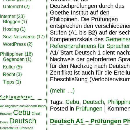
Deutschprüfungen durch das
Unterricht
(2)
Goethe Institut auf den
Internet
(23)
Philippinen. Die Prüfungen
Bloggen
(1)
entsprechen den verschiedene
Hosting
(1)
Stufen (A1 bis B2) auf der sec
Soz. Netzwerke
(17)
Kompetenzskala des
Gemeinsa
WordPress
(2)
Referenzrahmens für Sprache
A1/ Start Deutsch 1 dient nac
Philippinen
(16)
Nachweis der geforderten Spra
Gegenden
(1)
für den Nachzug nach Deutsch
Kultur
(5)
Zertifikat ist auch für die Erte
Recht
(3)
Eheschließung (Verlobtenvisum)
Tipps
(1)
(mehr …)
Schlagwörter
Tags:
Cebu
,
Deutsch
,
Philippin
A2
Angebote
auswandern
Bohol
Posted in
Prüfungen
|
Kommenta
Cebu
Chat
Browser
Deutsch
Deutsch A1 – Prüfungen Ph
Deals
Deutschkurs
Erdbeben