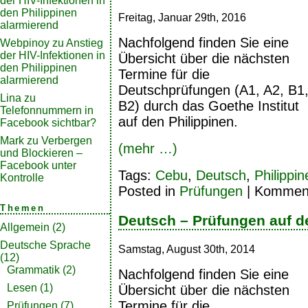
der HIV-Infektionen in
den Philippinen
Freitag, Januar 29th, 2016
alarmierend
Nachfolgend finden Sie eine
Webpinoy
zu
Anstieg
der HIV-Infektionen in
Übersicht über die nächsten
den Philippinen
Termine für die
alarmierend
Deutschprüfungen (A1, A2, B1
Lina
zu
B2) durch das Goethe Institut
Telefonnummern in
auf den Philippinen.
Facebook sichtbar?
Mark
zu
Verbergen
(mehr …)
und Blockieren –
Facebook unter
Tags:
Cebu
,
Deutsch
,
Philippin
Kontrolle
Posted in
Prüfungen
|
Kommenta
Themen
Deutsch – Prüfungen auf d
Allgemein
(2)
Deutsche Sprache
Samstag, August 30th, 2014
(12)
Grammatik
(2)
Nachfolgend finden Sie eine
Lesen
(1)
Übersicht über die nächsten
Termine für die
Prüfungen
(7)