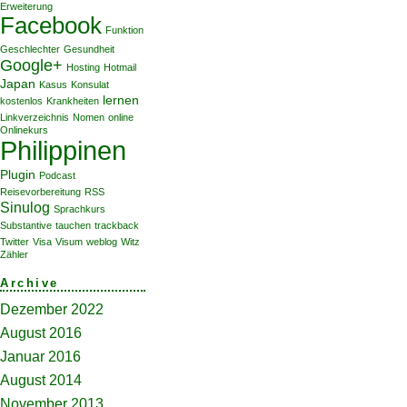
Erweiterung
Facebook
Funktion
Geschlechter
Gesundheit
Google+
Hosting
Hotmail
Japan
Kasus
Konsulat
lernen
kostenlos
Krankheiten
Linkverzeichnis
Nomen
online
Onlinekurs
Philippinen
Plugin
Podcast
Reisevorbereitung
RSS
Sinulog
Sprachkurs
Substantive
tauchen
trackback
Twitter
Visa
Visum
weblog
Witz
Zähler
Archive
Dezember 2022
August 2016
Januar 2016
August 2014
November 2013