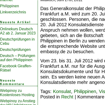
Philippinen
Das Generalkonsulat der Philip
Linkverzeichnis
Frankfurt a.M. wird zum 20. Ju
geschlossen. Personen, die n
Neueste Artikel
20. Juli 2012 Konsulatsdienste 
Onlinekurs Deutsch
Anspruch nehmen wollen, wer
A2 ab 2. Januar 2023
gebeten, sich an die Botschaft
Deutschprüfungen in
Philippinen in Berlin zu wenden
Cebu
die entsprechende Website unt
Deutschprüfungen
embassy.de zu besuchen.
Deutsch – Prüfungen
auf den Philippinen
Vom 23. bis 31. Juli 2012 wird
Frankfurt a.M. nur für die Ausg
Facebook Giraffen-
Rätsel
Konsulatsdokumente und für Hil
sein. Es werden keine neuen A
Neueste
Konsulatsdienste mehr angen
Kommentare
Webpinoy
zu
Tags:
Konsulat
,
Philippinen
,
Vi
Kostenloses Hosting
Posted in
Recht
|
Kommentare d
Webpinoy
zu
Anstieg