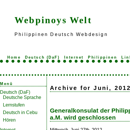
Webpinoys Welt
Philippinen Deutsch Webdesign
Home
Deutsch (DaF)
Internet
Philippinen
Lin
Menü
Archive for Juni, 201
Deutsch (DaF)
Deutsche Sprache
Lernstufen
Generalkonsulat der Philip
Deutsch in Cebu
a.M. wird geschlossen
Hören
Mittwoch, Juni 27th, 2012
Internet