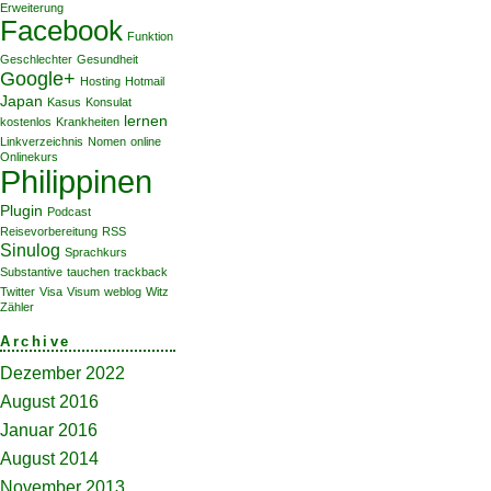
Erweiterung
Facebook
Funktion
Geschlechter
Gesundheit
Google+
Hosting
Hotmail
Japan
Kasus
Konsulat
lernen
kostenlos
Krankheiten
Linkverzeichnis
Nomen
online
Onlinekurs
Philippinen
Plugin
Podcast
Reisevorbereitung
RSS
Sinulog
Sprachkurs
Substantive
tauchen
trackback
Twitter
Visa
Visum
weblog
Witz
Zähler
Archive
Dezember 2022
August 2016
Januar 2016
August 2014
November 2013