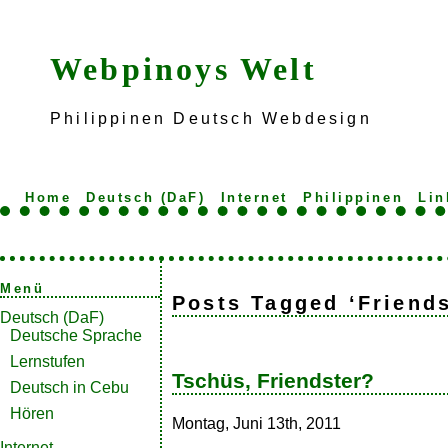
Webpinoys Welt
Philippinen Deutsch Webdesign
Home
Deutsch (DaF)
Internet
Philippinen
Lin
Menü
Posts Tagged ‘Friends
Deutsch (DaF)
Deutsche Sprache
Lernstufen
Tschüs, Friendster?
Deutsch in Cebu
Hören
Montag, Juni 13th, 2011
Internet