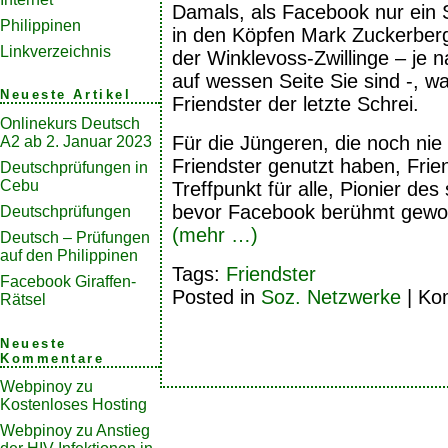
Damals, als Facebook nur ein
Philippinen
in den Köpfen Mark Zuckerber
Linkverzeichnis
der Winklevoss-Zwillinge – je
auf wessen Seite Sie sind -, wa
Neueste Artikel
Friendster der letzte Schrei.
Onlinekurs Deutsch
Für die Jüngeren, die noch nie
A2 ab 2. Januar 2023
Friendster genutzt haben, Frien
Deutschprüfungen in
Cebu
Treffpunkt für alle, Pionier de
bevor Facebook berühmt gewor
Deutschprüfungen
(mehr …)
Deutsch – Prüfungen
auf den Philippinen
Tags:
Friendster
Facebook Giraffen-
Posted in
Soz. Netzwerke
|
Kom
Rätsel
Neueste
Kommentare
Webpinoy
zu
Kostenloses Hosting
Webpinoy
zu
Anstieg