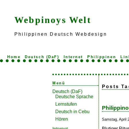
Webpinoys Welt
Philippinen Deutsch Webdesign
Home
Deutsch (DaF)
Internet
Philippinen
Lin
Menü
Posts Ta
Deutsch (DaF)
Deutsche Sprache
Lernstufen
Philippin
Deutsch in Cebu
Hören
Samstag, April 
Blutiger Ritu
Internet