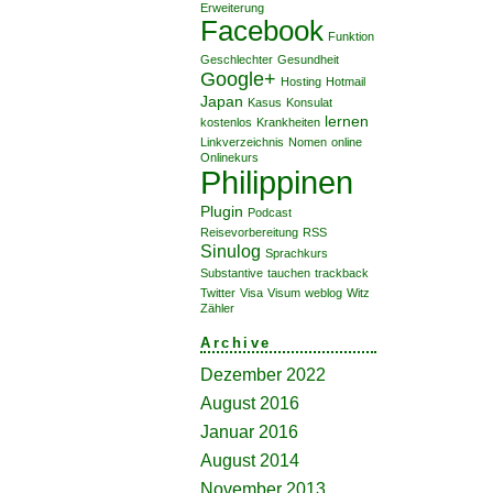
Erweiterung
Facebook
Funktion
Geschlechter
Gesundheit
Google+
Hosting
Hotmail
Japan
Kasus
Konsulat
lernen
kostenlos
Krankheiten
Linkverzeichnis
Nomen
online
Onlinekurs
Philippinen
Plugin
Podcast
Reisevorbereitung
RSS
Sinulog
Sprachkurs
Substantive
tauchen
trackback
Twitter
Visa
Visum
weblog
Witz
Zähler
Archive
Dezember 2022
August 2016
Januar 2016
August 2014
November 2013