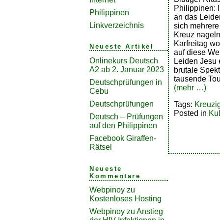
Philippinen: 
Philippinen
an das Leide
Linkverzeichnis
sich mehrere
Kreuz nageln
Karfreitag w
Neueste Artikel
auf diese We
Onlinekurs Deutsch
Leiden Jesu 
A2 ab 2. Januar 2023
brutale Spekt
tausende Tou
Deutschprüfungen in
(mehr …)
Cebu
Deutschprüfungen
Tags:
Kreuzi
Posted in
Kul
Deutsch – Prüfungen
auf den Philippinen
Facebook Giraffen-
Rätsel
Neueste
Kommentare
Webpinoy
zu
Kostenloses Hosting
Webpinoy
zu
Anstieg