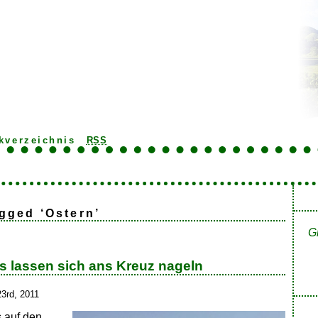
kverzeichnis
RSS
gged ‘Ostern’
G
os lassen sich ans Kreuz nageln
23rd, 2011
s auf den