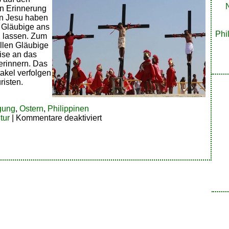
In Erinnerung
n Jesu haben
 Gläubige ans
Phi
 lassen. Zum
ollen Gläubige
ise an das
erinnern. Das
akel verfolgen
risten.
gung
,
Ostern
,
Philippinen
für
tur
|
Kommentare deaktiviert
Philippinos
lassen
sich
ans
Kreuz
nageln