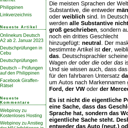
Die meisten Sprachen der Wel
Philippinen
Substantive, die entweder
män
Linkverzeichnis
oder
weiblich
sind. In Deutsch
werden
alle Substantive nich
Neueste Artikel
groß geschrieben
, sondern a
Onlinekurs Deutsch
noch ein drittes Geschlecht
A2 ab 2. Januar 2023
hinzugefügt:
neutral
. Der mask
Deutschprüfungen in
bestimmte Artikel ist
der
, weib
Cebu
das
. Deutschsprachler scheine
Deutschprüfungen
Wagen
der
oder
die
oder
das
is
Deutsch – Prüfungen
Und sie wissen auch, dass da
auf den Philippinen
für den fahrbaren Untersatz
da
Facebook Giraffen-
um Autos nach Markennamen g
Rätsel
Ford, der VW
oder
der Merce
Neueste
Es ist nicht die eigentliche 
Kommentare
eine Sache, dass das Geschl
Webpinoy
zu
Sprache hat, sondern das Wor
Kostenloses Hosting
eigentliche Sache steht. Des
Webpinoy
zu
Anstieg
entweder das Auto (neut.) o