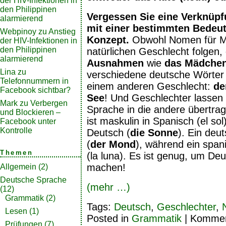
der HIV-Infektionen in
den Philippinen
Vergessen Sie eine Verknüp
alarmierend
mit einer bestimmten Bedeu
Webpinoy
zu
Anstieg
Konzept.
Obwohl Nomen für M
der HIV-Infektionen in
den Philippinen
natürlichen Geschlecht folgen, 
alarmierend
Ausnahmen
wie
das Mädche
Lina
zu
verschiedene deutsche Wörter f
Telefonnummern in
einem anderen Geschlecht:
de
Facebook sichtbar?
See
! Und Geschlechter lassen s
Mark
zu
Verbergen
Sprache in die andere übertra
und Blockieren –
ist maskulin in Spanisch (el sol
Facebook unter
Kontrolle
Deutsch (
die Sonne
). Ein deu
(
der Mond
), während ein span
Themen
(la luna). Es ist genug, um Deu
machen!
Allgemein
(2)
Deutsche Sprache
(mehr …)
(12)
Grammatik
(2)
Tags:
Deutsch
,
Geschlechter
,
Lesen
(1)
Posted in
Grammatik
|
Komment
Prüfungen
(7)