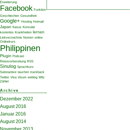
Erweiterung
Facebook
Funktion
Geschlechter
Gesundheit
Google+
Hosting
Hotmail
Japan
Kasus
Konsulat
lernen
kostenlos
Krankheiten
Linkverzeichnis
Nomen
online
Onlinekurs
Philippinen
Plugin
Podcast
Reisevorbereitung
RSS
Sinulog
Sprachkurs
Substantive
tauchen
trackback
Twitter
Visa
Visum
weblog
Witz
Zähler
Archive
Dezember 2022
August 2016
Januar 2016
August 2014
November 2013