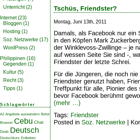
Unterricht
(2)
Tschüs, Friendster?
Internet
(23)
Montag, Juni 13th, 2011
Bloggen
(1)
Hosting
(1)
Damals, als Facebook nur ein
in den Köpfen Mark Zuckerber
Soz. Netzwerke
(17)
der Winklevoss-Zwillinge – je
WordPress
(2)
auf wessen Seite Sie sind -, wa
Philippinen
(16)
Friendster der letzte Schrei.
Gegenden
(1)
Kultur
(5)
Für die Jüngeren, die noch nie
Recht
(3)
Friendster genutzt haben, Frien
Treffpunkt für alle, Pionier de
Tipps
(1)
bevor Facebook berühmt gewor
(mehr …)
Schlagwörter
Tags:
Friendster
A2
Angebote
auswandern
Bohol
Cebu
Posted in
Soz. Netzwerke
|
Kom
Chat
Browser
Deutsch
Deals
Deutschkurs
Erdbeben