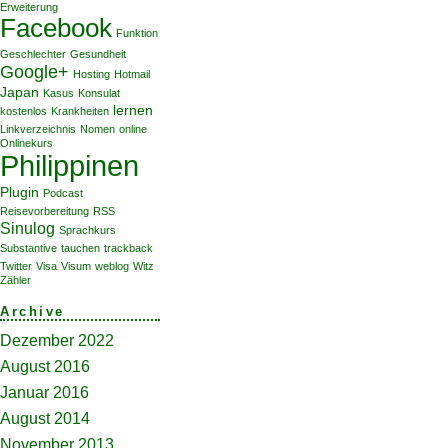
Erweiterung
Facebook
Funktion
Geschlechter
Gesundheit
Google+
Hosting
Hotmail
Japan
Kasus
Konsulat
lernen
kostenlos
Krankheiten
Linkverzeichnis
Nomen
online
Onlinekurs
Philippinen
Plugin
Podcast
Reisevorbereitung
RSS
Sinulog
Sprachkurs
Substantive
tauchen
trackback
Twitter
Visa
Visum
weblog
Witz
Zähler
Archive
Dezember 2022
August 2016
Januar 2016
August 2014
November 2013