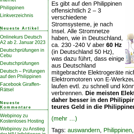
Es gibt auf den Philippinen
Philippinen
offensichtlich 2 – 3
Linkverzeichnis
verschiedene
Stromsysteme, je nach
Neueste Artikel
Insel. Alle Stromnetze
Onlinekurs Deutsch
haben, wie in Deutschland,
A2 ab 2. Januar 2023
ca. 230 -240 V aber
60 Hz
Deutschprüfungen in
(in Deutschland 50 Hz),
Cebu
was dazu führt, dass einige
Deutschprüfungen
aus Deutschland
Deutsch – Prüfungen
mitgebrachte Elektrogeräte nicht
auf den Philippinen
Elektromotoren von E-Werkze
Facebook Giraffen-
laufen evtl. zu schnell und kön
Rätsel
verbrennen.
Die meisten Elek
daher besser in den Philippin
Neueste
teures Geld in die Philippine
Kommentare
Webpinoy
zu
(mehr …)
Kostenloses Hosting
Webpinoy
zu
Anstieg
Tags:
auswandern
,
Philippinen