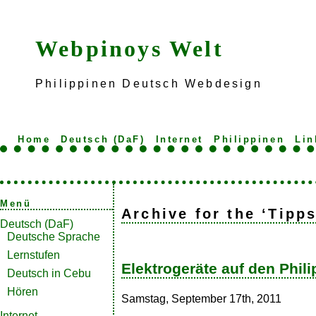
Webpinoys Welt
Philippinen Deutsch Webdesign
Home
Deutsch (DaF)
Internet
Philippinen
Lin
Menü
Archive for the ‘Tipp
Deutsch (DaF)
Deutsche Sprache
Lernstufen
Elektrogeräte auf den Phil
Deutsch in Cebu
Hören
Samstag, September 17th, 2011
Internet