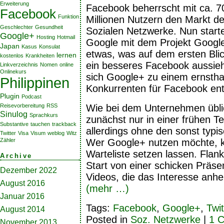
Erweiterung
Facebook beherrscht mit ca. 7
Facebook
Funktion
Millionen Nutzern den Markt de
Geschlechter
Gesundheit
Sozialen Netzwerke. Nun start
Google+
Hosting
Hotmail
Google mit dem Projekt Googl
Japan
Kasus
Konsulat
etwas, was auf dem ersten Blic
lernen
kostenlos
Krankheiten
ein besseres Facebook aussieh
Linkverzeichnis
Nomen
online
Onlinekurs
sich Google+ zu einem ernstha
Philippinen
Konkurrenten für Facebook ent
Plugin
Podcast
Reisevorbereitung
RSS
Wie bei dem Unternehmen übli
Sinulog
Sprachkurs
zunächst nur in einer frühen Te
Substantive
tauchen
trackback
allerdings ohne den sonst typi
Twitter
Visa
Visum
weblog
Witz
Zähler
Wer Google+ nutzen möchte, k
Warteliste setzen lassen. Flank
Archive
Start von einer schicken Präsen
Dezember 2022
Videos, die das Interesse anhe
August 2016
(mehr …)
Januar 2016
Tags:
Facebook
,
Google+
,
Twit
August 2014
Posted in
Soz. Netzwerke
|
1 
November 2013