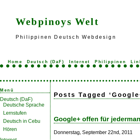
Webpinoys Welt
Philippinen Deutsch Webdesign
Home
Deutsch (DaF)
Internet
Philippinen
Lin
Menü
Posts Tagged ‘Google
Deutsch (DaF)
Deutsche Sprache
Lernstufen
Google+ offen für jederma
Deutsch in Cebu
Hören
Donnerstag, September 22nd, 2011
Internet