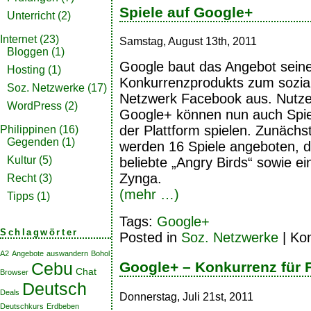
Spiele auf Google+
Unterricht
(2)
Internet
(23)
Samstag, August 13th, 2011
Bloggen
(1)
Google baut das Angebot sein
Hosting
(1)
Konkurrenzprodukts zum sozia
Soz. Netzwerke
(17)
Netzwerk Facebook aus. Nutze
WordPress
(2)
Google+ können nun auch Spie
der Plattform spielen. Zunächs
Philippinen
(16)
Gegenden
(1)
werden 16 Spiele angeboten, d
Kultur
(5)
beliebte „Angry Birds“ sowie e
Zynga.
Recht
(3)
(mehr …)
Tipps
(1)
Tags:
Google+
Schlagwörter
Posted in
Soz. Netzwerke
|
Kom
A2
Angebote
auswandern
Bohol
Cebu
Google+ – Konkurrenz für
Chat
Browser
Deutsch
Deals
Donnerstag, Juli 21st, 2011
Deutschkurs
Erdbeben