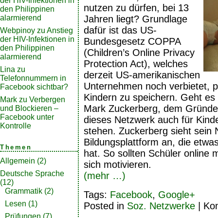
der HIV-Infektionen in
nutzen zu dürfen, bei 13
den Philippinen
Jahren liegt? Grundlage
alarmierend
dafür ist das US-
Webpinoy
zu
Anstieg
der HIV-Infektionen in
Bundesgesetz COPPA
den Philippinen
(Children’s Online Privacy
alarmierend
Protection Act), welches
Lina
zu
derzeit US-amerikanischen
Telefonnummern in
Unternehmen noch verbietet, p
Facebook sichtbar?
Kindern zu speichern. Geht es
Mark
zu
Verbergen
Mark Zuckerberg, dem Gründer
und Blockieren –
Facebook unter
dieses Netzwerk auch für Kinde
Kontrolle
stehen. Zuckerberg sieht sein 
Bildungsplattform an, die etwa
Themen
hat. So sollten Schüler online 
Allgemein
(2)
sich motivieren.
Deutsche Sprache
(mehr …)
(12)
Grammatik
(2)
Tags:
Facebook
,
Google+
Lesen
(1)
Posted in
Soz. Netzwerke
|
Kom
Prüfungen
(7)