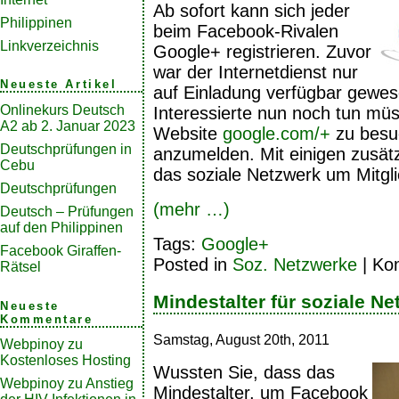
Ab sofort kann sich jeder
Philippinen
beim Facebook-Rivalen
Linkverzeichnis
Google+ registrieren. Zuvor
war der Internetdienst nur
Neueste Artikel
auf Einladung verfügbar gewes
Onlinekurs Deutsch
Interessierte nun noch tun müs
A2 ab 2. Januar 2023
Website
google.com/+
zu besu
Deutschprüfungen in
anzumelden. Mit einigen zusätz
Cebu
das soziale Netzwerk um Mitgli
Deutschprüfungen
(mehr …)
Deutsch – Prüfungen
auf den Philippinen
Tags:
Google+
Facebook Giraffen-
Posted in
Soz. Netzwerke
|
Kom
Rätsel
Mindestalter für soziale N
Neueste
Kommentare
Samstag, August 20th, 2011
Webpinoy
zu
Kostenloses Hosting
Wussten Sie, dass das
Webpinoy
zu
Anstieg
Mindestalter, um Facebook