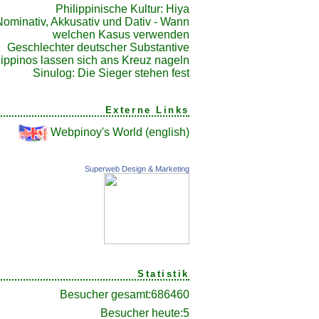
Philippinische Kultur: Hiya
Nominativ, Akkusativ und Dativ - Wann
welchen Kasus verwenden
Geschlechter deutscher Substantive
lippinos lassen sich ans Kreuz nageln
Sinulog: Die Sieger stehen fest
Externe Links
Webpinoy's World (english)
Superweb Design & Marketing
Statistik
Besucher gesamt:
686460
Besucher heute:
5