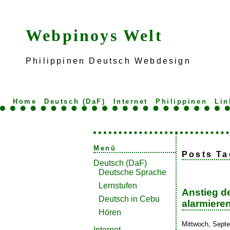
Webpinoys Welt
Philippinen Deutsch Webdesign
Home
Deutsch (DaF)
Internet
Philippinen
Lin
Menü
Posts Ta
Deutsch (DaF)
Deutsche Sprache
Lernstufen
Anstieg de
Deutsch in Cebu
alarmiere
Hören
Mittwoch, Septe
Internet