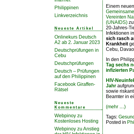
Einem neuen 
Philippinen
Gemeinsame
Linkverzeichnis
Vereinten Na
(UNAIDS)
zuf
20-Jahres-Ti
Neueste Artikel
Infektionen i
Onlinekurs Deutsch
sich rasch 
A2 ab 2. Januar 2023
Krankheit
ge
Cebu, Davao
Deutschprüfungen in
Cebu
In den Phili
Deutschprüfungen
Tag sechs n
infizierten P
Deutsch – Prüfungen
auf den Philippinen
HIV-Neuinfek
Facebook Giraffen-
Jahr
aufgrun
Rätsel
sowie riskan
Beamter in e
Neueste
(mehr …)
Kommentare
Webpinoy
zu
Tags:
Gesund
Kostenloses Hosting
Posted in
Phi
Webpinoy
zu
Anstieg