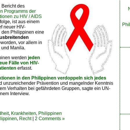
Bericht des
n Programms der
tionen zu HIV / AIDS
olge, ist aus einem
Phi
ef neuer HIV-
n den Philippinen eine
ausbreitenden
worden, vor allem in
 und Manila.
ppinen werden
jeden
eue Fälle von HIV-
atienten
erfasst.
tionen in den Philippinen verdoppeln sich jedes
d unzureichender Prävention und mangelnder Kenntnis
tem Verhalten bei gefährdeten Gruppen, sagte ein UN-
inem Interview.
heit
,
Krankheiten
,
Philippinen
lippinen
,
Recht
|
2 Comments »