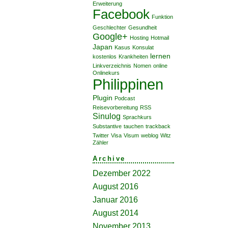
Erweiterung
Facebook
Funktion
Geschlechter
Gesundheit
Google+
Hosting
Hotmail
Japan
Kasus
Konsulat
lernen
kostenlos
Krankheiten
Linkverzeichnis
Nomen
online
Onlinekurs
Philippinen
Plugin
Podcast
Reisevorbereitung
RSS
Sinulog
Sprachkurs
Substantive
tauchen
trackback
Twitter
Visa
Visum
weblog
Witz
Zähler
Archive
Dezember 2022
August 2016
Januar 2016
August 2014
November 2013