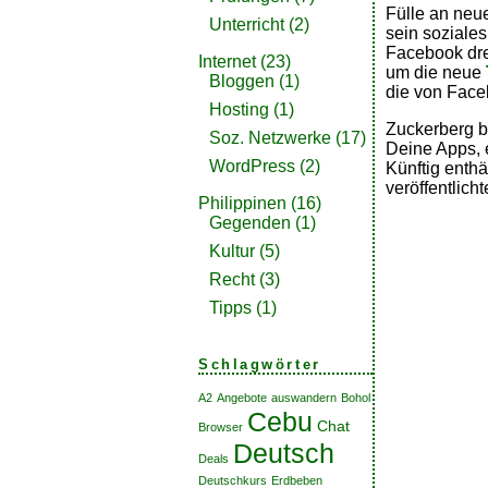
Fülle an neu
Unterricht
(2)
sein soziale
Facebook dreh
Internet
(23)
um die neue
Bloggen
(1)
die von Face
Hosting
(1)
Zuckerberg be
Soz. Netzwerke
(17)
Deine Apps, 
WordPress
(2)
Künftig enthä
veröffentlic
Philippinen
(16)
Gegenden
(1)
Kultur
(5)
Recht
(3)
Tipps
(1)
Schlagwörter
A2
Angebote
auswandern
Bohol
Cebu
Chat
Browser
Deutsch
Deals
Deutschkurs
Erdbeben