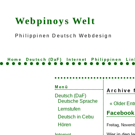
Webpinoys Welt
Philippinen Deutsch Webdesign
Home
Deutsch (DaF)
Internet
Philippinen
Lin
Menü
Archive 
Deutsch (DaF)
Deutsche Sprache
« Older Ent
Lernstufen
Facebook 
Deutsch in Cebu
Hören
Freitag, Novemb
Wer in den l
Internet