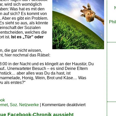
r, wird sich womöglich
ben: Was hat es mit den
fen auf sich? Es kommt von
 Aber es gibt ein Problem.
Phi
 Es sieht so aus, als könnte
einschaft der Sozialen
 entscheiden, welches die
rt ist.
Ist es „Tür“ oder
n, die gar nicht wissen,
t, hier nochmal das Rätsel:
03:00 in der Nacht und es klingelt an der Haustür, Du
uf.. Unerwarteter Besuch – es sind Deine Eltern
stück… aber alles was Du da hast, ist
marmelade, Honig, Wein, Brot und Käse… Was
Du als erstes?“
ook
für
ernet
,
Soz. Netzwerke
|
Kommentare deaktiviert
Facebook
Giraffen-
eue Facebook-Chronik aussieht