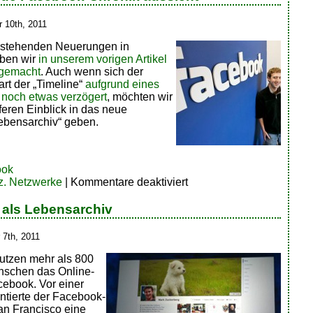
Rätsel
 10th, 2011
rstehenden Neuerungen in
ben wir
in unserem vorigen Artikel
gemacht
. Auch wenn sich der
tart der „Timeline“
aufgrund eines
s noch etwas verzögert
, möchten wir
eferen Einblick in das neue
bensarchiv“ geben.
ook
für
z. Netzwerke
|
Kommentare deaktiviert
Wie
die
als Lebensarchiv
neue
Facebook-
 7th, 2011
Chronik
aussieht
utzen mehr als 800
nschen das Online-
ebook. Vor einer
tierte der Facebook-
an Francisco eine