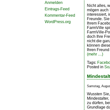
Anmelden
Nicht alles,
Eintrags-Feed
mögen auch S
interessiert, 
Kommentar-Feed
Freunde. Sie
WordPress.org
Ihrem Faceboo
FarmVille spi
FarmVille-Pos
doch Ihre Fr
nicht die gan
können diese
Ihren Freund 
(mehr …)
Tags:
Faceb
Posted in
So
Mindestalt
Samstag, Augus
Wussten Sie,
Mindestalter
zu dürfen, be
Grundlage da