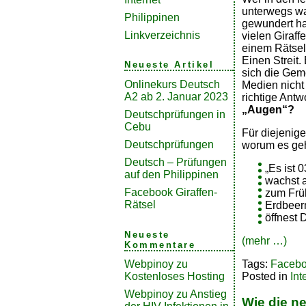
unterwegs wa
Philippinen
gewundert ha
Linkverzeichnis
vielen Giraf
einem Rätsel.
Einen Streit.
Neueste Artikel
sich die Gem
Onlinekurs Deutsch
Medien nicht
A2 ab 2. Januar 2023
richtige Antwo
„Augen“?
Deutschprüfungen in
Cebu
Für diejenige
Deutschprüfungen
worum es geh
Deutsch – Prüfungen
„Es ist 
auf den Philippinen
wachst a
Facebook Giraffen-
zum Früh
Rätsel
Erdbeer
öffnest 
Neueste
(mehr …)
Kommentare
Tags:
Faceb
Webpinoy
zu
Posted in
Int
Kostenloses Hosting
Webpinoy
zu
Anstieg
Wie die n