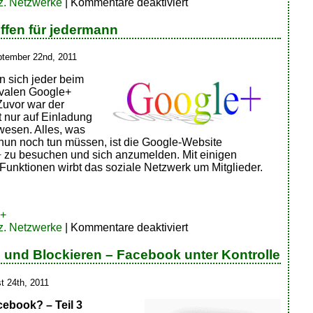
für
z. Netzwerke
|
Kommentare deaktiviert
Facebook
Neuigkeiten-
ffen für jedermann
Änderungen
ptember 22nd, 2011
n sich jeder beim
valen Google+
 Zuvor war der
t nur auf Einladung
wesen. Alles, was
 nun noch tun müssen, ist die Google-Website
+
zu besuchen und sich anzumelden. Mit einigen
Funktionen wirbt das soziale Netzwerk um Mitglieder.
e+
für
z. Netzwerke
|
Kommentare deaktiviert
Google+
offen
 und Blockieren – Facebook unter Kontrolle
für
jedermann
t 24th, 2011
cebook? – Teil 3