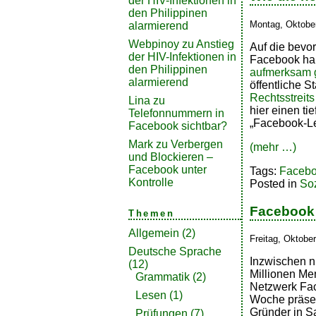
der HIV-Infektionen in
den Philippinen
Montag, Oktober
alarmierend
Webpinoy
zu
Anstieg
Auf die bevo
der HIV-Infektionen in
Facebook ha
den Philippinen
aufmerksam 
alarmierend
öffentliche S
Rechtsstreit
Lina
zu
hier einen ti
Telefonnummern in
„Facebook-Le
Facebook sichtbar?
Mark
zu
Verbergen
(mehr …)
und Blockieren –
Facebook unter
Tags:
Faceb
Kontrolle
Posted in
So
Facebook 
Themen
Allgemein
(2)
Freitag, Oktober
Deutsche Sprache
Inzwischen n
(12)
Millionen Me
Grammatik
(2)
Netzwerk Fac
Lesen
(1)
Woche präsen
Gründer in S
Prüfungen
(7)