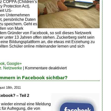
z COPPA (Children’s
y Protection Act),
eit US-
hen Unternehmen
t, persönliche Daten
zu speichern. Geht es
len von Mark
dem Gründer von Facebook, so soll dieses Netzwerk
er unter 13 Jahren offen stehen. Zuckerberg sieht sein
eine Bildungsplattform an, die etwas mit Erziehung zu
ollten Schüler online miteinander lernen und sich
ook
,
Google+
für
z. Netzwerke
|
Kommentare deaktiviert
Mindestalter
für
mmern in Facebook sichtbar?
soziale
Netzwerke
ust 18th, 2011
cebook? – Teil 2
gt wieder einmal eine Meldung
 für Aufregung, die von