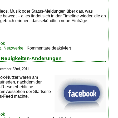
deos, Musik oder Status-Meldungen über das, was
 bewegt – alles findet sich in der Timeline wieder, die an
agebuch erinnert, das sekündlich neue Einträge
ook
für
z. Netzwerke
|
Kommentare deaktiviert
Facebook
als
 Neuigkeiten-Änderungen
Lebensarchiv
ptember 22nd, 2011
ook-Nutzer waren am
ufrieden, nachdem der
-Riese erhebliche
m Aussehen der Startseite
s-Feed machte.
ook