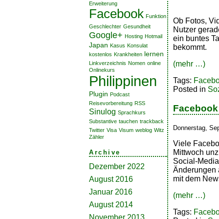
Erweiterung
Facebook
Funktion
Ob Fotos, Vi
Geschlechter
Gesundheit
Nutzer gerade
Google+
Hosting
Hotmail
ein buntes T
Japan
Kasus
Konsulat
bekommt.
lernen
kostenlos
Krankheiten
(mehr …)
Linkverzeichnis
Nomen
online
Onlinekurs
Philippinen
Tags:
Faceb
Posted in
So
Plugin
Podcast
Reisevorbereitung
RSS
Facebook
Sinulog
Sprachkurs
Substantive
tauchen
trackback
Donnerstag, Se
Twitter
Visa
Visum
weblog
Witz
Zähler
Viele Faceb
Mittwoch unz
Archive
Social-Media
Dezember 2022
Änderungen a
mit dem New
August 2016
Januar 2016
(mehr …)
August 2014
Tags:
Faceb
November 2013