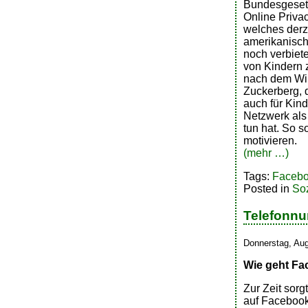
Bundesgeset
Online Privac
welches derz
amerikanisc
noch verbiete
von Kindern 
nach dem Wil
Zuckerberg, 
auch für Kind
Netzwerk als 
tun hat. So s
motivieren.
(mehr …)
Tags:
Faceb
Posted in
So
Telefonnu
Donnerstag, Aug
Wie geht Fa
Zur Zeit sor
auf Facebook