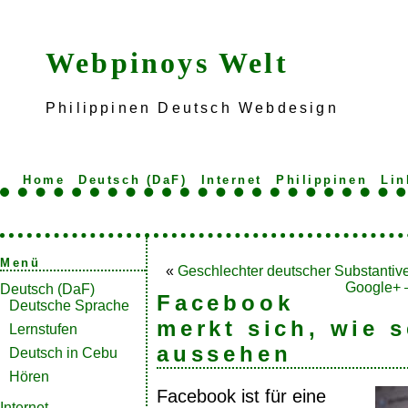
Webpinoys Welt
Philippinen Deutsch Webdesign
Home
Deutsch (DaF)
Internet
Philippinen
Lin
Menü
«
Geschlechter deutscher Substantiv
Google+ 
Deutsch (DaF)
Facebook
Deutsche Sprache
merkt sich, wie 
Lernstufen
aussehen
Deutsch in Cebu
Hören
Facebook ist für eine
Internet