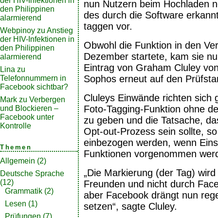
der HIV-Infektionen in
nun Nutzern beim Hochladen 
den Philippinen
des durch die Software erkan
alarmierend
taggen vor.
Webpinoy
zu
Anstieg
der HIV-Infektionen in
Obwohl die Funktion in den Ver
den Philippinen
Dezember startete, kam sie nu
alarmierend
Eintrag von Graham Cluley von
Lina
zu
Sophos erneut auf den Prüfsta
Telefonnummern in
Facebook sichtbar?
Cluleys Einwände richten sich 
Mark
zu
Verbergen
Foto-Tagging-Funktion ohne de
und Blockieren –
Facebook unter
zu geben und die Tatsache, das
Kontrolle
Opt-out-Prozess sein sollte, 
einbezogen werden, wenn Einst
Themen
Funktionen vorgenommen wer
Allgemein
(2)
„Die Markierung (der Tag) wir
Deutsche Sprache
(12)
Freunden und nicht durch Fa
Grammatik
(2)
aber Facebook drängt nun rege
Lesen
(1)
setzen“, sagte Cluley.
Prüfungen
(7)