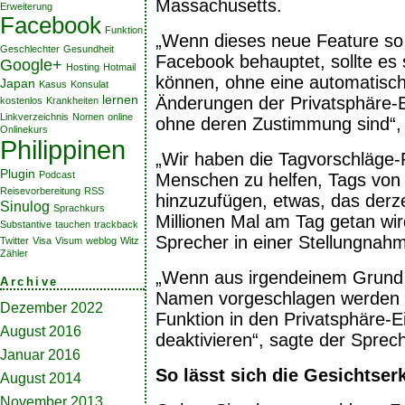
Massachusetts.
Erweiterung
Facebook
Funktion
„Wenn dieses neue Feature so n
Geschlechter
Gesundheit
Facebook behauptet, sollte es 
Google+
Hosting
Hotmail
können, ohne eine automatisch
Japan
Kasus
Konsulat
lernen
Änderungen der Privatsphäre-E
kostenlos
Krankheiten
Linkverzeichnis
Nomen
online
ohne deren Zustimmung sind“, 
Onlinekurs
Philippinen
„Wir haben die Tagvorschläge-
Plugin
Podcast
Menschen zu helfen, Tags von 
Reisevorbereitung
RSS
hinzuzufügen, etwas, das derze
Sinulog
Sprachkurs
Millionen Mal am Tag getan wir
Substantive
tauchen
trackback
Sprecher in einer Stellungnah
Twitter
Visa
Visum
weblog
Witz
Zähler
„Wenn aus irgendeinem Grund 
Archive
Namen vorgeschlagen werden 
Dezember 2022
Funktion in den Privatsphäre-E
August 2016
deaktivieren“, sagte der Sprech
Januar 2016
So lässt sich die Gesichtse
August 2014
November 2013