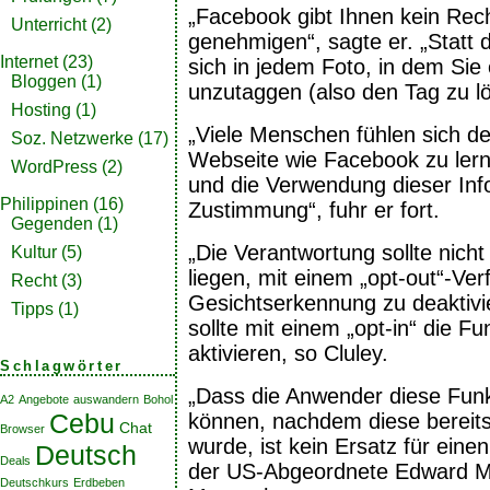
„Facebook gibt Ihnen kein Rech
Unterricht
(2)
genehmigen“, sagte er. „Statt 
Internet
(23)
sich in jedem Foto, in dem Sie
Bloggen
(1)
unzutaggen (also den Tag zu l
Hosting
(1)
„Viele Menschen fühlen sich de
Soz. Netzwerke
(17)
Webseite wie Facebook zu lern
WordPress
(2)
und die Verwendung dieser In
Philippinen
(16)
Zustimmung“, fuhr er fort.
Gegenden
(1)
„Die Verantwortung sollte nic
Kultur
(5)
liegen, mit einem „opt-out“-Ver
Recht
(3)
Gesichtserkennung zu deaktivi
Tipps
(1)
sollte mit einem „opt-in“ die F
aktivieren, so Cluley.
Schlagwörter
„Dass die Anwender diese Funk
A2
Angebote
auswandern
Bohol
Cebu
können, nachdem diese bereits
Chat
Browser
wurde, ist kein Ersatz für eine
Deutsch
Deals
der US-Abgeordnete Edward M
Deutschkurs
Erdbeben