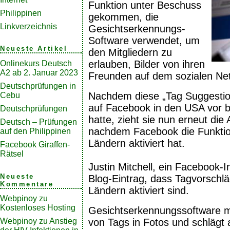
Funktion unter Beschuss
Philippinen
gekommen, die
Linkverzeichnis
Gesichtserkennungs-
Software verwendet, um
Neueste Artikel
den Mitgliedern zu
erlauben, Bilder von ihren
Onlinekurs Deutsch
A2 ab 2. Januar 2023
Freunden auf dem sozialen Ne
Deutschprüfungen in
Nachdem diese „Tag Suggestion
Cebu
auf Facebook in den USA vor 
Deutschprüfungen
hatte, zieht sie nun erneut die
Deutsch – Prüfungen
nachdem Facebook die Funktio
auf den Philippinen
Ländern aktiviert hat.
Facebook Giraffen-
Rätsel
Justin Mitchell, ein Facebook-I
Neueste
Blog-Eintrag, dass Tagvorschl
Kommentare
Ländern aktiviert sind.
Webpinoy
zu
Kostenloses Hosting
Gesichtserkennungssoftware me
Webpinoy
zu
Anstieg
von Tags in Fotos und schlägt 